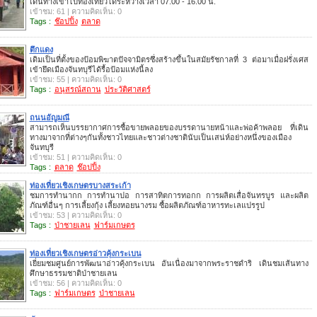
เดินทางเข้าไปท่องเที่ยวได้ระหว่างเวลา 07.00 - 16.00 น.
เข้าชม: 61 | ความคิดเห็น: 0
Tags :
ช๊อปปิ้ง
ตลาด
ตึกแดง
เดิมเป็นที่ตั้งของป้อมพิฆาตปัจจามิตรซึ่งสร้างขึ้นในสมัยรัชกาลที่ 3 ต่อมาเมื่อฝรั่งเศส
เข้ายึดเมืองจันทบุรีได้รื้อป้อมแห่งนี้ลง
เข้าชม: 55 | ความคิดเห็น: 0
Tags :
อนุสรณ์สถาน
ประวัติศาสตร์
ถนนอัญมณี
สามารถเห็นบรรยากาศการซื้อขายพลอยของบรรดานายหน้าและพ่อค้าพลอย ที่เดิน
ทางมาจากที่ต่างๆกันทั้งชาวไทยและชาวต่างชาตินับเป็นเสน่ห์อย่างหนึ่งของเมือง
จันทบุรี
เข้าชม: 51 | ความคิดเห็น: 0
Tags :
ตลาด
ช๊อปปิ้ง
ท่องเที่ยวเชิงเกษตรบางสระเก้า
ชมการทำนากก การทำนาปอ การสาทิตการทอกก การผลิตเสื่อจันทรบูร และผลิต
ภัณฑ์อื่นๆ การเลี้ยงกุ้ง เลี้ยงหอยนางรม ซื้อผลิตภัณฑ์อาหารทะเลแปรรูป
เข้าชม: 53 | ความคิดเห็น: 0
Tags :
ป่าชายเลน
ฟาร์มเกษตร
ท่องเที่ยวเชิงเกษตรอ่าวคุ้งกระเบน
เยี่ยมชมศูนย์การพัฒนาอ่าวคุ้งกระเบน อันเนื่องมาจากพระราชดำริ เดินชมเส้นทาง
ศึกษาธรรมชาติป่าชายเลน
เข้าชม: 56 | ความคิดเห็น: 0
Tags :
ฟาร์มเกษตร
ป่าชายเลน