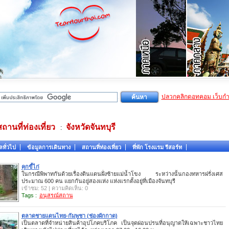
ปลวกคลิกดอทคอม เว็บก
สถานที่ท่องเที่ยว
จังหวัดจันทบุรี
:
ลทั่วไป
ข้อมูลการเดินทาง
สถานที่ท่องเที่ยว
ที่พัก โรงแรม รีสอร์ท
คุกขี้ไก่
ในกรณีพิพาทกันด้วยเรื่องดินแดนฝั่งซ้ายแม่น้ำโขง ระหว่างนั้นกองทหารฝรั่งเศส
ประมาณ 600 คน แยกกันอยู่สองแห่ง แห่งแรกตั้งอยู่ที่เมืองจันทบุรี
เข้าชม: 52 | ความคิดเห็น: 0
Tags :
อนุสรณ์สถาน
ตลาดชายแดนไทย-กัมพูชา (ช่องผักกาด)
เป็นตลาดที่จำหน่ายสินค้าอุปโภคบริโภค เป็นจุดผ่อนปรนที่อนุญาตให้เฉพาะชาวไทย