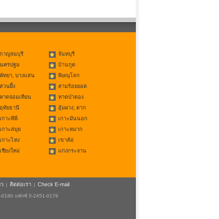
กาญจนบุรี
จันทบุรี
นครปฐม
บ้านกูด
พัทยา, บางแสน
พิษณุโลก
สวนผึ้ง
สามร้อยยอด
หาดจอมเทียน
หาดป่าตอง
อุทัยธานี
อุ้มผาง, ตาก
เกาะพีพี
เกาะมันนอก
เกาะสมุย
เกาะหมาก
เกาะไหง
เขาค้อ
เชียงใหม่
แก่งกระจาน
ยว
ติดต่อเรา
Check E-mail
|
|
1-0180 แฟกซ์ 0-2451-0179