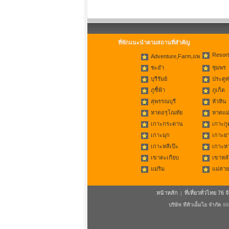
ที่พักแนะนำตามสถานที่สำคัญ
Resort
Adventure,Farm,แพ
ชะอำ
ชุมพร
บุรีรัมย์
ประตูท
ภูชี้ฟ้า
ภูเก็ต
สุพรรณบุรี
หัวหิน
หาดอรุโณทัย
หาดแม่
เกาะกระดาน
เกาะกู
เกาะมุก
เกาะย
เกาะหลีเป๊ะ
เกาะห
เขาตะเกียบ
เขาหลั
แม่ริม
แม่สาย
หน้าหลัก
ที่เที่ยวทั่วไทย 76 จ
|
บริษัท ทีคิวเอ็มไอ จำกัด
96/