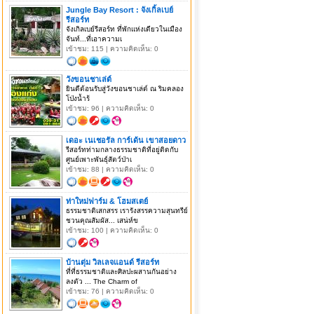
Jungle Bay Resort : จังเกิ้ลเบย์
รีสอร์ท
จังเกิลเบย์รีสอร์ท ที่พักแห่งเดียวในเมือง
จันท์...ที่เอาความเ
เข้าชม: 115 | ความคิดเห็น: 0
วังขอนชาเล่ต์
ยินดีต้อนรับสู่วังขอนชาเล่ต์ ณ ริมคลอง
โป่งน้ำร้
เข้าชม: 96 | ความคิดเห็น: 0
เดอะ เนเชอรัล การ์เด้น เขาสอยดาว
รีสอร์ทท่ามกลางธรรมชาติที่อยู่ติดกับ
ศูนย์เพาะพันธุ์สัตว์ป่าเ
เข้าชม: 88 | ความคิดเห็น: 0
ท่าใหม่ฟาร์ม & โฮมสเตย์
ธรรมชาติเสกสรร เรารังสรรความสุนทรีย์
ชวนคุณสัมผัส... เสน่ห์ข
เข้าชม: 100 | ความคิดเห็น: 0
บ้านตุ่ม วิลเลจแอนด์ รีสอร์ท
ที่ที่ธรรมชาติและศิลปะผสานกันอย่าง
ลงตัว ... The Charm of
เข้าชม: 76 | ความคิดเห็น: 0