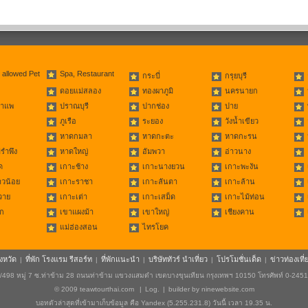
 allowed Pet
Spa, Restaurant
กระบี่
กรุยบุรี
ดอยแม่สลอง
ทองผาภูมิ
นครนายก
่าแพ
ปราณบุรี
ปากช่อง
ปาย
ภูเรือ
ระยอง
วังน้ำเขียว
หาดกมลา
หาดกะตะ
หาดกะรน
รำพึง
หาดใหญ่
อัมพวา
อ่าวนาง
ด
เกาะช้าง
เกาะนางยวน
เกาะพะงัน
าวน้อย
เกาะราชา
เกาะลันตา
เกาะล้าน
วาย
เกาะเต่า
เกาะเสม็ด
เกาะไม้ท่อน
ก
เขาแผงม้า
เขาใหญ่
เชียงคาน
แม่ฮ่องสอน
ไทรโยค
ังหวัด
ที่พัก โรงแรม รีสอร์ท
ที่พักแนะนำ
บริษัททัวร์ นำเที่ยว
โปรโมชั่นเด็ด
ข่าวท่องเที่
|
|
|
|
|
498 หมู่ 7 ซ.ท่าข้าม 28 ถนนท่าข้าม แขวงแสมดำ เขตบางขุนเทียน กรุงเทพฯ 10150 โทรศัพท์ 0-245
© 2009
teawtourthai.com
|
Log.
|
builder by
ninewebsite.com
บอทตัวล่าสุดที่เข้ามาเก็บข้อมูล คือ Yandex (5.255.231.8) วันนี้ เวลา 19.35 น.