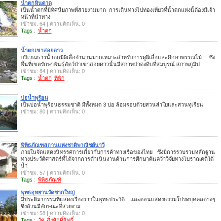
น้ำตกหินดาด
เป็นน้ำตกที่มีทัศนียภาพที่สวยงามมาก การเดินทางไปท่องเที่ยวที่น้ำตกแห่งนี้ต้องมีเจ้า
หน้าที่นำทาง
เข้าชม: 64 | ความคิดเห็น: 0
Tags :
น้ำตก
น้ำตกเขาสอยดาว
บริเวณธารน้ำตกมีผีเสื้อจำนวนมากเหมาะสำหรับการดูผีเสื้อและศึกษาพรรณไม้ ซึ่ง
พื้นที่เขตรักษาพันธุ์สัตว์ป่าเขาสอยดาวนั้นมีสภาพป่าดงดิบที่สมบูรณ์ สภาพภูมิป
เข้าชม: 84 | ความคิดเห็น: 0
Tags :
น้ำตก
ที่พัก
บ่อน้ำพุร้อน
เป็นบ่อน้ำพุร้อนธรรมชาติ มีทั้งหมด 3 บ่อ ล้อมรอบด้วยสวนลำใยและสวนทุเรียน
เข้าชม: 80 | ความคิดเห็น: 0
พิพิธภัณฑสถานแห่งชาติพาณิชย์นาวี
ภายในจัดแสดงนิทรรศการเกี่ยวกับการค้าทางเรือของไทย ซึ่งมีการรวบรวมหลักฐาน
ทางประวัติศาสตร์ที่ได้จากการดำเนินงานด้านการศึกษาค้นคว้าวิจัยทางโบราณคดีใต้
น้ำ
เข้าชม: 57 | ความคิดเห็น: 0
Tags :
พิพิธภัณฑ์
พุทธอุทยานวัดชากใหญ่
มีประติมากรรมที่แสดงเรื่องราวในพุทธประวัติ และตอนแสดงธรรมโปรดบุคคลต่างๆ
ซึ่งล้วนมีลักษณะที่สวยงาม
เข้าชม: 58 | ความคิดเห็น: 0
Tags :
วัด
สิ่งศักดิ์สิทธิ์