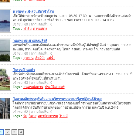
ฟาร์มจระเข้-สวนสัตว์ชำโสม
เปิดให้นักท่องเที่ยวเข้าชมทุกวัน เวลา 08.30-17.30 น. นอกจากนี้ยังมีการแสดงจับ
จระเข้ ทุกวันเสาร์และอาทิตย์ วันละ 2 รอบ เวลา 11.00 น. และ 14.00 น.
เข้าชม: 69 | ความคิดเห็น: 0
Tags :
ฟาร์ม
การแสดง
วนอุทยานเขาแหลมสิงห์
สภาพป่าเป็นแบบดงดิบแล้งและป่าชายหาดซึ่งมีพันธุ์ไม้สำคัญได้แก่ กฤษณา, กระบก,
ตะแบก, หว้า, ตีนเป็ด, สัตว์ที่สำคัญ ได้แก่ ลิงแสม, กระจงเล็ก, กระรอกบินสีส
เข้าชม: 60 | ความคิดเห็น: 0
Tags :
อุทยาน
สัตว์ป่า
แม่น้ำ
วังสวนบ้านแก้ว
เป็นที่ประทับของสมเด็จพระนางเจ้ารำไพพรรณี ตั้งแต่ปีพ.ศ.2493-2511 รวม 18 ปี
พระองค์ทรงใช้ที่นี่เป็นที่ดำเนินงาน
เข้าชม: 63 | ความคิดเห็น: 0
Tags :
อนุสรณ์สถาน
ประวัติศาสตร์
วัดคาทอลิกจันทบุรีหรืออาสนวิหารพระนางมารีอาปฏิสนธินิรมล
ได้มีการย้ายวัดมาสร้างบนฝั่งตะวันออกของแม่น้ำจันทบุรีอันเป็นสถานที่ตั้งในปัจจุบัน
โดยมิได้มีการบันทึกถึงสาเหตุของการย้ายแต่ประการใด และในปี พ.ศ.2446
เข้าชม: 62 | ความคิดเห็น: 0
Tags :
วัด
วิหาร
สถาปัตยกรรม
โบสถ์
1
2
3
4