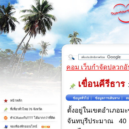
ใต้
คอม เว็บกำจัดปลวกอั
เขื่อนคีรีธาร
ข้อมูลทั่วไป
ข้อมูลการเดินทาง
สถ
หน้าหลัก
ตั้งอยู่ในเขตอำเภ
ที่เที่ยวทั่วไทย 76 จังหวัด
ทำCRateกับTTT ได้มากกว่าที่คิด
จันทบุรีประมาณ 40 
จองห้องพักออนไลน์