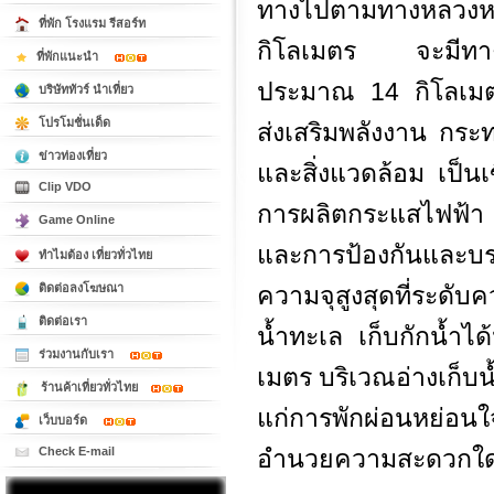
ทางไปตามทางหลวง
ที่พัก โรงแรม รีสอร์ท
กิโลเมตร จะมีทางแ
ที่พักแนะนำ
ประมาณ 14 กิโลเม
บริษัททัวร์ นำเที่ยว
โปรโมชั่นเด็ด
ส่งเสริมพลังงาน กระ
ข่าวท่องเที่ยว
และสิ่งแวดล้อม เป็นเข
Clip VDO
การผลิตกระแสไฟฟ้
Game Online
และการป้องกันและบ
ทำไมต้อง เที่ยวทั่วไทย
ติดต่อลงโฆษณา
ความจุสูงสุดที่ระดั
ติดต่อเรา
น้ำทะเล เก็บกักน้ำไ
ร่วมงานกับเรา
เมตร บริเวณอ่างเก็บ
ร้านค้าเที่ยวทั่วไทย
แก่การพักผ่อนหย่อนใจ 
เว็บบอร์ด
Check E-mail
อำนวยความสะดวกใ