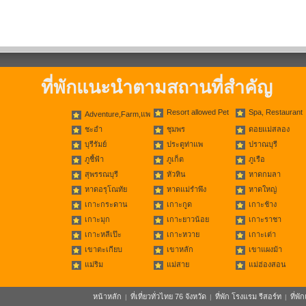
ที่พักแนะนำตามสถานที่สำคัญ
Resort allowed Pet
Spa, Restaurant
Adventure,Farm,แพ
ชะอำ
ชุมพร
ดอยแม่สลอง
บุรีรัมย์
ประตูท่าแพ
ปราณบุรี
ภูชี้ฟ้า
ภูเก็ต
ภูเรือ
สุพรรณบุรี
หัวหิน
หาดกมลา
หาดอรุโณทัย
หาดแม่รำพึง
หาดใหญ่
เกาะกระดาน
เกาะกูด
เกาะช้าง
เกาะมุก
เกาะยาวน้อย
เกาะราชา
เกาะหลีเป๊ะ
เกาะหวาย
เกาะเต่า
เขาตะเกียบ
เขาหลัก
เขาแผงม้า
แม่ริม
แม่สาย
แม่ฮ่องสอน
หน้าหลัก
ที่เที่ยวทั่วไทย 76 จังหวัด
ที่พัก โรงแรม รีสอร์ท
ที่พ
|
|
|