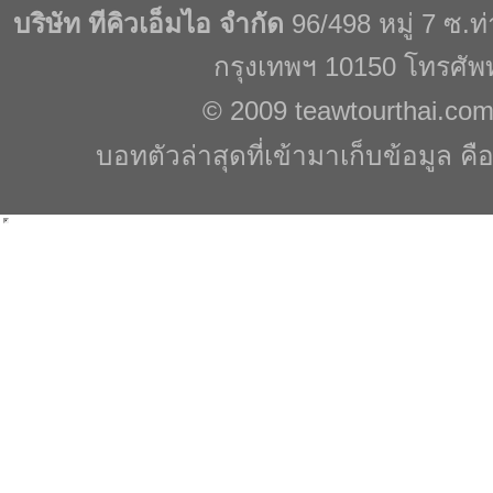
บริษัท ทีคิวเอ็มไอ จำกัด
96/498 หมู่ 7 ซ.
กรุงเทพฯ 10150 โทรศัพ
© 2009
teawtourthai.co
บอทตัวล่าสุดที่เข้ามาเก็บข้อมูล คื