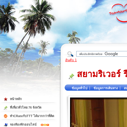
ใต้
อันดับ 1
สยามริเวอร์ ร
ข้อมูลทั่วไป
ข้อมูลการเดินทาง
สถ
หน้าหลัก
ที่เที่ยวทั่วไทย 76 จังหวัด
ทำCRateกับTTT ได้มากกว่าที่คิด
จองห้องพักออนไลน์