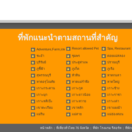
ที่พักแนะนำตามสถานที่สำคัญ
Resort allowed Pet
Spa, Restaurant
Adventure,Farm,แพ
ชะอำ
ชุมพร
ดอยแม่สลอง
บุรีรัมย์
ประตูท่าแพ
ปราณบุรี
ภูชี้ฟ้า
ภูเก็ต
ภูเรือ
สุพรรณบุรี
หัวหิน
หาดกมลา
หาดอรุโณทัย
หาดแม่รำพึง
หาดใหญ่
เกาะกระดาน
เกาะกูด
เกาะช้าง
เกาะมุก
เกาะยาวน้อย
เกาะราชา
เกาะหลีเป๊ะ
เกาะหวาย
เกาะเต่า
เขาตะเกียบ
เขาหลัก
เขาแผงม้า
แม่ริม
แม่สาย
แม่ฮ่องสอน
หน้าหลัก
ที่เที่ยวทั่วไทย 76 จังหวัด
ที่พัก โรงแรม รีสอร์ท
ที่พ
|
|
|