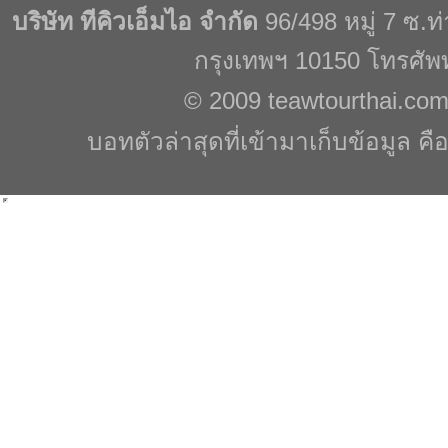
บริษัท ทีคิวเอ็มไอ จำกัด
96/498 หมู่ 7 ซ.
กรุงเทพฯ 10150 โทรศัพ
© 2009
teawtourthai.co
บอทตัวล่าสุดที่เข้ามาเก็บข้อมูล คื