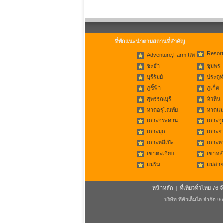
ที่พักแนะนำตามสถานที่สำคัญ
Resort
Adventure,Farm,แพ
ชะอำ
ชุมพร
บุรีรัมย์
ประตูท
ภูชี้ฟ้า
ภูเก็ต
สุพรรณบุรี
หัวหิน
หาดอรุโณทัย
หาดแม่
เกาะกระดาน
เกาะกู
เกาะมุก
เกาะย
เกาะหลีเป๊ะ
เกาะห
เขาตะเกียบ
เขาหลั
แม่ริม
แม่สาย
หน้าหลัก
ที่เที่ยวทั่วไทย 76 จ
|
บริษัท ทีคิวเอ็มไอ จำกัด
96/