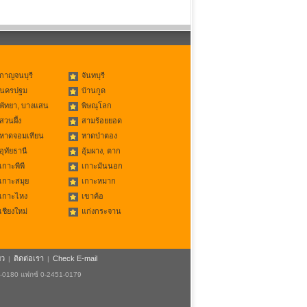
กาญจนบุรี
จันทบุรี
นครปฐม
บ้านกูด
พัทยา, บางแสน
พิษณุโลก
สวนผึ้ง
สามร้อยยอด
หาดจอมเทียน
หาดป่าตอง
อุทัยธานี
อุ้มผาง, ตาก
เกาะพีพี
เกาะมันนอก
เกาะสมุย
เกาะหมาก
เกาะไหง
เขาค้อ
เชียงใหม่
แก่งกระจาน
ยว
ติดต่อเรา
Check E-mail
|
|
1-0180 แฟกซ์ 0-2451-0179