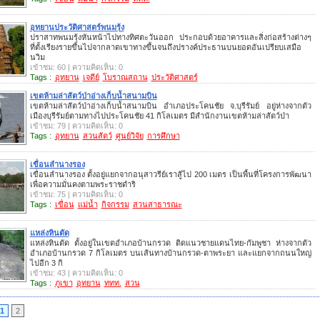
อุทยานประวัติศาสตร์พนมรุ้ง
ปราสาทพนมรุ้งหันหน้าไปทางทิศตะวันออก ประกอบด้วยอาคารและสิ่งก่อสร้างต่างๆ
ที่ตั้งเรียงรายขึ้นไปจากลาดเขาทางขึ้นจนถึงปรางค์ประธานบนยอดอันเปรียบเสมือ
นวิม
เข้าชม: 60 | ความคิดเห็น: 0
Tags :
อุทยาน
เจดีย์
โบราณสถาน
ประวัติศาสตร์
เขตห้ามล่าสัตว์ป่าอ่างเก็บน้ำสนามบิน
เขตห้ามล่าสัตว์ป่าอ่างเก็บน้ำสนามบิน อำเภอประโคนชัย จ.บุรีรัมย์ อยู่ห่างจากตัว
เมืองบุรีรัมย์ตามทางไปประโคนชัย 41 กิโลเมตร มีสำนักงานเขตห้ามล่าสัตว์ป่า
เข้าชม: 79 | ความคิดเห็น: 0
Tags :
อุทยาน
สวนสัตว์
ศูนย์วิจัย
การศึกษา
เขื่อนลำนางรอง
เขื่อนลำนางรอง ตั้งอยู่แยกจากอนุสาวรีย์เราสู้ไป 200 เมตร เป็นพื้นที่โครงการพัฒนา
เพื่อความมั่นคงตามพระราชดำริ
เข้าชม: 75 | ความคิดเห็น: 0
Tags :
เขื่อน
แม่น้ำ
กิจกรรม
สวนสาธารณะ
แหล่งหินตัด
แหล่งหินตัด ตั้งอยู่ในเขตอำเภอบ้านกรวด ติดแนวชายแดนไทย-กัมพูชา ห่างจากตัว
อำเภอบ้านกรวด 7 กิโลเมตร บนเส้นทางบ้านกรวด-ตาพระยา และแยกจากถนนใหญ่
ไปอีก 3 กิ
เข้าชม: 43 | ความคิดเห็น: 0
Tags :
ภูเขา
อุทยาน
ททท.
สวน
1
2