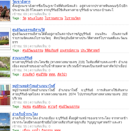
วัดเขาอังคาร
ตั้งอยู่บนเขาอังคารซึ่งเป็นภูเขาไฟที่ดับสนิทแล้ว อยู่ห่างจากปราสาทหินพนมรุ้งไปอีก
ประมาณ 20 กิโลเมตร จากบุรีรัมย์ใช้เส้นทางสาย บุรีรัมย์-นางรอง-บ้านตะโ
เข้าชม: 69 | ความคิดเห็น: 0
Tags :
วัด
พระอุโบสถ
โบราณสถาน
โบราณวัตถุ
ศูนย์วัฒนธรรมอีสานใต้
ศูนย์วัฒนธรรมอีสานใต้ตั้งอยู่ภายในสถาบันราชภัฏบุรีรัมย์ ถนนจิระ เป็นสถานที่
รวบรวมจัดแสดงโบราณวัตถุ ศิลปวัตถุอันมีค่าทางประวัติศาสตร์โบราณคดีและวัฒน
ธรร
เข้าชม: 59 | ความคิดเห็น: 0
Tags :
ศูนย์วัฒนธรรม
พิพิธภัณฑ์
อนุสรณ์สถาน
ประวัติศาสตร์
สวนนกบุรีรัมย์
ทางสายบุรีรัมย์-ประโคนชัย (ทางหลวงหมายเลข 219) ในท้องที่ตำบลสะแกซำ อำเภอ
เมือง ตอนท้ายของอ่างเก็บน้ำห้วยตลาด บริเวณนี้กำหนดเป็นเขตห้ามล่าสัตว์ป่าเมื่อป
เข้าชม: 74 | ความคิดเห็น: 0
Tags :
สวนสัตว์
ศูนย์วิจัย
ททท.
สัตว์ป่า
หมู่บ้านทอผ้าไหมอำเภอนาโพธิ์
หมู่บ้านทอผ้าไหมอำเภอนาโพธิ์ อำเภอนาโพธิ์ จ.บุรีรัมย์ การเดินทางใช้เส้นทาง
สายบุรีรัมย์-พุทไธสง ทางหลวงหมายเลข 2074 ไปบรรจบกับทางหลวงหมายเลข 202
บริเวณ
เข้าชม: 69 | ความคิดเห็น: 0
Tags :
ชุมชน
ศูนย์ศิลปะ
ความรู้
ศูนย์วัฒนธรรม
อ่างเก็บน้ำกระโดง
อ่างเก็บน้ำกระโดง อำเภอเมือง จ.บุรีรัมย์ ตั้งอยู่ด้านหน้าของเขากระโดง จากทางเข้า
เขากระโดงมีทางแยกซ้ายมือไปทางเดียวกับค่ายลูกเสือ ?บุญญานุศาสตร์? และสว
เข้าชม: 55 | ความคิดเห็น: 0
Tags :
เขื่อน
แม่น้ำ
กิจกรรม
ททท.