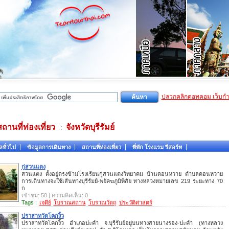
ปลวกคลิกดอทคอม เว็บก
สถานที่ท่องเที่ยว
จังหวัดบุรีรัมย์
:
ลทั่วไป
ข้อมูลการเดินทาง
สถานที่ท่องเที่ยว
ที่พัก โรงแรม รีสอร์ท
กู่สวนแตง
สวนแตง ตั้งอยู่ตรงข้ามโรงเรียนกู่สวนแตงวิทยาคม บ้านดอนหวาย ตำบลดอนหวาย
การเดินทางจะใช้เส้นทางบุรีรัมย์-พยัคฆภูมิพิสัย ทางหลวงหมายเลข 219 ระยะทาง 70
ก
เข้าชม: 58 | ความคิดเห็น: 0
Tags :
เจดีย์
โบราณสถาน
โบราณวัตถุ
ประวัติศาสตร์
ปราสาทวัดโคกงิ้ว
ปราสาทวัดโคกงิ้ว อำเภอปะคำ จ.บุรีรัมย์อยู่บนทางสายนางรอง-ปะคำ (ทางหลวง