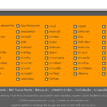
 allowed Pet
Spa, Restaurant
กระบี่
กรุยบุรี
ดอยแม่สลอง
ทองผาภูมิ
นครนายก
่าแพ
ปราณบุรี
ปากช่อง
ปาย
ภูเรือ
ระยอง
วังน้ำเขียว
หาดกมลา
หาดกะตะ
หาดกะรน
รำพึง
หาดใหญ่
อัมพวา
อ่าวนาง
ด
เกาะช้าง
เกาะนางยวน
เกาะพะงัน
าวน้อย
เกาะราชา
เกาะลันตา
เกาะล้าน
วาย
เกาะเต่า
เกาะเสม็ด
เกาะไม้ท่อน
ก
เขาแผงม้า
เขาใหญ่
เชียงคาน
แม่ฮ่องสอน
ไทรโยค
ังหวัด
ที่พัก โรงแรม รีสอร์ท
ที่พักแนะนำ
บริษัททัวร์ นำเที่ยว
โปรโมชั่นเด็ด
ข่าวท่องเที่
|
|
|
|
|
498 หมู่ 7 ซ.ท่าข้าม 28 ถนนท่าข้าม แขวงแสมดำ เขตบางขุนเทียน กรุงเทพฯ 10150 โทรศัพท์ 0-245
© 2009
teawtourthai.com
|
Log.
|
builder by
ninewebsite.com
บอทตัวล่าสุดที่เข้ามาเก็บข้อมูล คือ Google (66.249.72.235) วันนี้ เวลา 21.52 น.