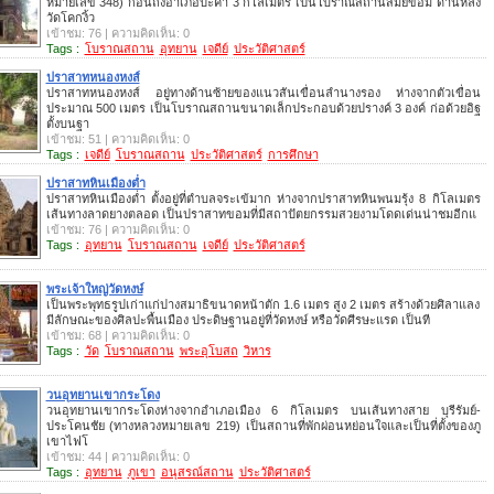
หมายเลข 348) ก่อนถึงอำเภอปะคำ 3 กิโลเมตร เป็นโบราณสถานสมัยขอม ด้านหลัง
วัดโคกงิ้ว
เข้าชม: 76 | ความคิดเห็น: 0
Tags :
โบราณสถาน
อุทยาน
เจดีย์
ประวัติศาสตร์
ปราสาทหนองหงส์
ปราสาทหนองหงส์ อยู่ทางด้านซ้ายของแนวสันเขื่อนลำนางรอง ห่างจากตัวเขื่อน
ประมาณ 500 เมตร เป็นโบราณสถานขนาดเล็กประกอบด้วยปรางค์ 3 องค์ ก่อด้วยอิฐ
ตั้งบนฐา
เข้าชม: 51 | ความคิดเห็น: 0
Tags :
เจดีย์
โบราณสถาน
ประวัติศาสตร์
การศึกษา
ปราสาทหินเมืองต่ำ
ปราสาทหินเมืองต่ำ ตั้งอยู่ที่ตำบลจระเข้มาก ห่างจากปราสาทหินพนมรุ้ง 8 กิโลเมตร
เส้นทางลาดยางตลอด เป็นปราสาทขอมที่มีสถาปัตยกรรมสวยงามโดดเด่นน่าชมอีกแ
เข้าชม: 76 | ความคิดเห็น: 0
Tags :
อุทยาน
โบราณสถาน
เจดีย์
ประวัติศาสตร์
พระเจ้าใหญ่วัดหงษ์
เป็นพระพุทธรูปเก่าแก่ปางสมาธิขนาดหน้าตัก 1.6 เมตร สูง 2 เมตร สร้างด้วยศิลาแลง
มีลักษณะของศิลปะพื้นเมือง ประดิษฐานอยู่ที่วัดหงษ์ หรือวัดศีรษะแรด เป็นที
เข้าชม: 68 | ความคิดเห็น: 0
Tags :
วัด
โบราณสถาน
พระอุโบสถ
วิหาร
วนอุทยานเขากระโดง
วนอุทยานเขากระโดงห่างจากอำเภอเมือง 6 กิโลเมตร บนเส้นทางสาย บุรีรัมย์-
ประโคนชัย (ทางหลวงหมายเลข 219) เป็นสถานที่พักผ่อนหย่อนใจและเป็นที่ตั้งของภู
เขาไฟโ
เข้าชม: 44 | ความคิดเห็น: 0
Tags :
อุทยาน
ภูเขา
อนุสรณ์สถาน
ประวัติศาสตร์