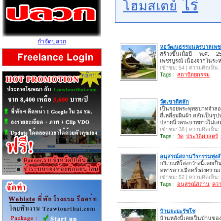
ไร่
โฮมสเตย์
กำจัดปลวก
หอวัฒนธรรมนครบาลเพชร
สร้างขึ้นเมื่อปี พ.ศ.
เพชรบูรณ์ เนื่องจากในระห
เข้าชม: 54 | ความคิดเห็น:
Tags :
สถาปัตยกรรม
วัดเขาดีสลัก
เป็นรอยพระพุทธบาทจำล
สี่เหลี่ยมผืนผ้า สลักเป็
ปลายนิ้วพระบาทยาวไม่เส
เข้าชม: 38 | ความคิดเห็น:
Tags :
วัด
ประวัติศาสตร์
อนุสรณ์สถานวีรกรรมทุ่งสั
บริเวณที่โล่งกว้างนี้เค
ทหารลาวเมื่อครั้งสงครามเ
เข้าชม: 52 | ความคิดเห็น:
Tags :
อนุสรณ์สถาน
ควา
บ้านยะมะรัชโช
บ้านหลังนี้เคยเป็นบ้านขอ