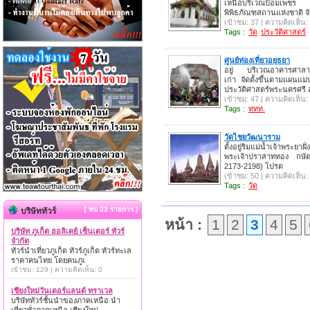
เหนือบริเวณป้อมเพชร
พิพิธภัณฑสถานแห่งชาติ จ
เข้าชม: 37 | ความคิดเห็น:
Tags :
วัด
ประวัติศาสตร์
ศูนย์ท่องเที่ยวอยุธยา
อยู่ บริเวณอาคารศาลาก
เก่า จัดตั้งขึ้นตามแผนแม
ประวัติศาสตร์พระนครศรี 
เข้าชม: 47 | ความคิดเห็น:
Tags :
ททท.
วัดไชยวัฒนาราม
ตั้งอยู่ริมแม่น้ำเจ้าพระยา
พระเจ้าปราสาททอง กษัตริ
2173-2198) โปรด
เข้าชม: 50 | ความคิดเห็น:
Tags :
วัด
{ พบ 33 รายการ }
บริษัททัวร์
หน้า :
1
2
3
4
5
บริษัท ภูเก็ต ฮอลิเดย์ เซ็นเตอร์ ทัวร์
จำกัด
ทัวร์นำเที่ยวภูเก็ต ทัวร์ภูเก็ต ทัวร์ทะเล
ราคาคนไทย โดยคนภูเ
เข้าชม: 129 | ความคิดเห็น: 0
เชียงใหม่วันเดอร์แลนด์ ทราเวล
บริษัททัวร์ชั้นนำของภาคเหนือ นำ