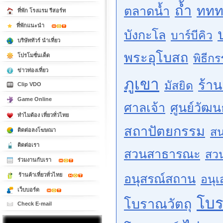
ถ้ำ
ททท
ตลาดน้ำ
ที่พัก โรงแรม รีสอร์ท
ที่พักแนะนำ
บังกะโล
บาร์บีคิว
บริษัททัวร์ นำเที่ยว
พระอุโบสถ
พิธีก
โปรโมชั่นเด็ด
ข่าวท่องเที่ยว
ภูเขา
ร้า
มัสยิด
Clip VDO
Game Online
ศาลเจ้า
ศูนย์วัฒ
ทำไมต้อง เที่ยวทั่วไทย
สถาปัตยกรรม
สน
ติดต่อลงโฆษณา
ติดต่อเรา
สวนสาธารณะ
สว
ร่วมงานกับเรา
ร้านค้าเที่ยวทั่วไทย
อนุสรณ์สถาน
อนุเ
เว็บบอร์ด
โบ
โบราณวัตถุ
Check E-mail