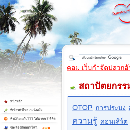
ใต้
คอม เว็บกำจัดปลวกอั
สถาปัตยกรร
หน้าหลัก
OTOP
การประมง
ที่เที่ยวทั่วไทย 76 จังหวัด
ความรู้
ทำCRateกับTTT ได้มากกว่าที่คิด
คอนเสิร์ต
จองห้องพักออนไลน์