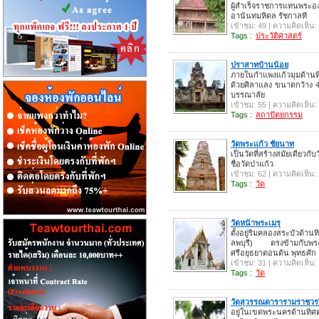
ผู้สำเร็จราชการแทนพระอง
อานันทมหิดล รัชกาลที
เข้าชม: 49 | ความคิดเห็น:
Tags :
ประวัติศาสตร์
ปราสาทบ้านน้อย
ภายในกำแพงแก้วมุมด้านท
ด้วยศิลาแลง ขนาดกว้าง 4
บรรณาลัย
เข้าชม: 55 | ความคิดเห็น:
Tags :
สถาปัตยกรรม
วัดพระแก้ว ชัยนาท
เป็นวัดที่สร้างสมัยเดียวกับ
ชื่อวัดป่าแก้ว
เข้าชม: 62 | ความคิดเห็น:
Tags :
วัด
วัดหน้าพระเมรุ
ตั้งอยู่ริมคลองสระบัวด้าน
ลพบุรี) ตรงข้ามกับพร
ศรีอยุธยาตอนต้น พุทธศัก
เข้าชม: 31 | ความคิดเห็น:
Tags :
วัด
วัดสุวรรณดารารามราชวร
อยู่ในเขตพระนครด้านทิศต