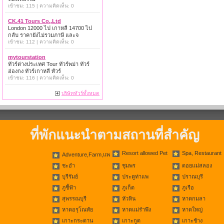
เข้าชม: 115 | ความคิดเห็น: 0
CK.41 Tours Co.,Ltd
London 12000 ไป เกาหลี 14700 ไป
กลับ ราคายังไม่รวมภาษี และจ
เข้าชม: 112 | ความคิดเห็น: 0
mytourstation
ทัวร์ต่างประเทศ Tour ทัวร์พม่า ทัวร์
ฮ่องกง ทัวร์เกาหลี ทัวร์
เข้าชม: 116 | ความคิดเห็น: 0
บริษัททัวร์ทั้งหมด
ที่พักแนะนำตามสถานที่สำคัญ
Resort allowed Pet
Spa, Restaurant
Adventure,Farm,แพ
ชะอำ
ชุมพร
ดอยแม่สลอง
บุรีรัมย์
ประตูท่าแพ
ปราณบุรี
ภูชี้ฟ้า
ภูเก็ต
ภูเรือ
สุพรรณบุรี
หัวหิน
หาดกมลา
หาดอรุโณทัย
หาดแม่รำพึง
หาดใหญ่
เกาะกระดาน
เกาะกูด
เกาะช้าง