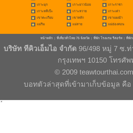
เกาะมุก
เกาะยาวน้อย
เกาะราชา
เกาะหลีเป๊ะ
เกาะหวาย
เกาะเต่า
เขาตะเกียบ
เขาหลัก
เขาแผงม้า
แม่ริม
แม่สาย
แม่ฮ่องสอน
หน้าหลัก
ที่เที่ยวทั่วไทย 76 จังหวัด
ที่พัก โรงแรม รีสอร์ท
ที่พ
|
|
|
บริษัท ทีคิวเอ็มไอ จำกัด
96/498 หมู่ 7 ซ.
กรุงเทพฯ 10150 โทรศัพ
© 2009
teawtourthai.co
บอทตัวล่าสุดที่เข้ามาเก็บข้อมูล คื