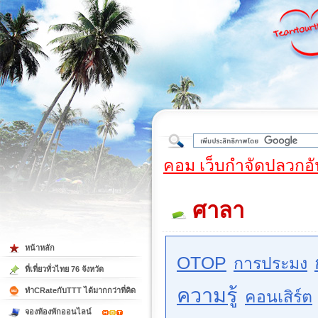
ใต้
คอม เว็บกำจัดปลวกอั
ศาลา
หน้าหลัก
OTOP
การประมง
ที่เที่ยวทั่วไทย 76 จังหวัด
ความรู้
ทำCRateกับTTT ได้มากกว่าที่คิด
คอนเสิร์ต
จองห้องพักออนไลน์