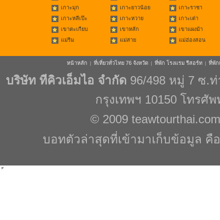
เกาะมุก
เกาะยาวน้อย
เกาะราชา
เกาะหลีเป๊ะ
เกาะหวาย
เกาะเต่า
เขาตะเกียบ
เขาหลัก
เขาแผงม้า
แม่ริม
แม่สาย
แม่ฮ่องสอน
หน้าหลัก
ที่เที่ยวทั่วไทย 76 จังหวัด
ที่พัก โรงแรม รีสอร์ท
ที่พ
|
|
|
บริษัท ทีคิวเอ็มไอ จำกัด
96/498 หมู่ 7 ซ.
กรุงเทพฯ 10150 โทรศัพ
© 2009
teawtourthai.co
บอทตัวล่าสุดที่เข้ามาเก็บข้อมูล คื