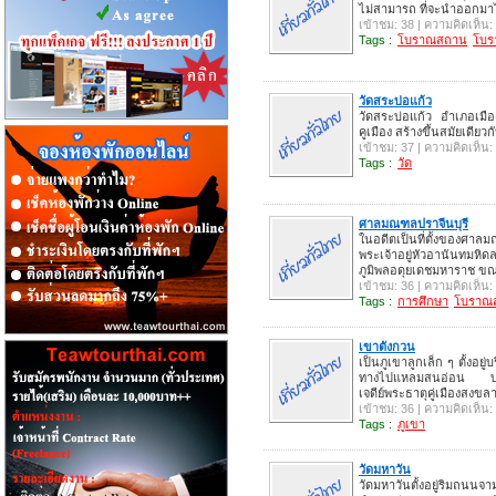
ไม่สามารถ ที่จะนำออกมาได้ 
เข้าชม: 38 | ความคิดเห็น:
Tags :
โบราณสถาน
โบร
วัดสระบ่อแก้ว
วัดสระบ่อแก้ว อำเภอเมือง
คูเมือง สร้างขึ้นสมัยเดียว
เข้าชม: 37 | ความคิดเห็น:
Tags :
วัด
ศาลมณฑลปราจีนบุรี
ในอดีตเป็นที่ตั้งของ
พระเจ้าอยู่หัวอานันทมหิด
ภูมิพลอดุยเดชมหาราช ขณ
เข้าชม: 36 | ความคิดเห็น:
Tags :
การศึกษา
โบราณ
เขาตังกวน
เป็นภูเขาลูกเล็ก ๆ ตั้งอ
ทางไปแหลมสนอ่อน บนยอ
เจดีย์พระธาตุคู่เมืองสงขล
เข้าชม: 36 | ความคิดเห็น:
Tags :
ภูเขา
วัดมหาวัน
วัดมหาวันตั้งอยู่ริมถนน