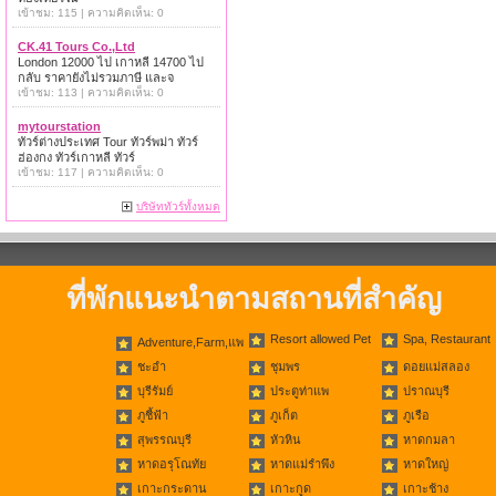
เข้าชม: 115 | ความคิดเห็น: 0
CK.41 Tours Co.,Ltd
London 12000 ไป เกาหลี 14700 ไป
กลับ ราคายังไม่รวมภาษี และจ
เข้าชม: 113 | ความคิดเห็น: 0
mytourstation
ทัวร์ต่างประเทศ Tour ทัวร์พม่า ทัวร์
ฮ่องกง ทัวร์เกาหลี ทัวร์
เข้าชม: 117 | ความคิดเห็น: 0
บริษัททัวร์ทั้งหมด
ที่พักแนะนำตามสถานที่สำคัญ
Resort allowed Pet
Spa, Restaurant
Adventure,Farm,แพ
ชะอำ
ชุมพร
ดอยแม่สลอง
บุรีรัมย์
ประตูท่าแพ
ปราณบุรี
ภูชี้ฟ้า
ภูเก็ต
ภูเรือ
สุพรรณบุรี
หัวหิน
หาดกมลา
หาดอรุโณทัย
หาดแม่รำพึง
หาดใหญ่
เกาะกระดาน
เกาะกูด
เกาะช้าง