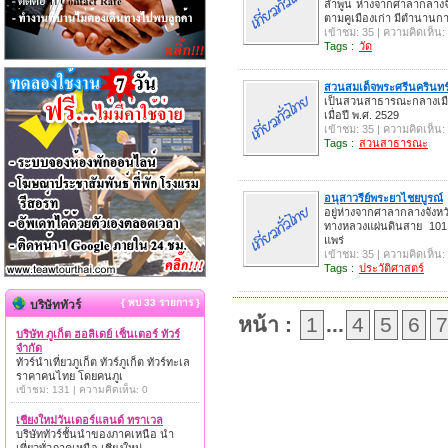
ลำพูน ห่างจากศาลากลางจ
ตามคูเมืองเก่า มีตำนานก
เข้าชม: 35 | ความคิดเห็น:
Tags :
วัด
สวนสมเด็จพระศรีนครินทร์
เป็นสวนสาธารณะกลางเมือ
เมื่อปี พ.ศ. 2529
เข้าชม: 35 | ความคิดเห็น:
Tags :
สวนสาธารณะ
อนุสาวรีย์พระยาไชยบูรณ์
อยู่ห่างจากศาลากลางจัง
ทางหลวงแผ่นดินสาย 101 
แพร่
เข้าชม: 35 | ความคิดเห็น:
Tags :
ประวัติศาสตร์
{ พบ 33 รายการ }
บริษัททัวร์
หน้า :
1
...
4
5
6
7
บริษัท ภูเก็ต ฮอลิเดย์ เซ็นเตอร์ ทัวร์
จำกัด
ทัวร์นำเที่ยวภูเก็ต ทัวร์ภูเก็ต ทัวร์ทะเล
ราคาคนไทย โดยคนภูเ
เข้าชม: 131 | ความคิดเห็น: 0
เชียงใหม่วันเดอร์แลนด์ ทราเวล
บริษัททัวร์ชั้นนำของภาคเหนือ นำ