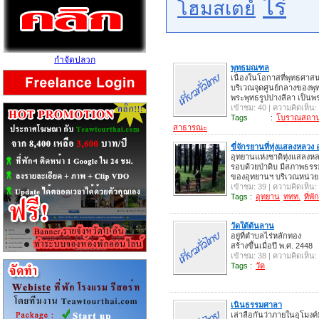
ไร่
โฮมสเตย์
กำจัดปลวก
พุทธมณฑล
เนื่องในโอกาสที่พุทธศาสน
บริเวณจุดศูนย์กลางของพ
พระพุทธรูปปางลีลา เป็น
เข้าชม: 40 | ความคิดเห็น:
Tags :
โบราณสถา
สาธารณะ
ขี่จักรยานที่ทุ่งแสลงหลวง 
อุทยานแห่งชาติทุ่งแสลงหล
รอบด้วยป่าดิบ มีสภาพธร
ของอุทยานฯ บริเวณหน่วย
เข้าชม: 39 | ความคิดเห็น:
Tags :
อุทยาน
ททท.
ที่พัก
วัดใต้ต้นลาน
อยู่ที่ตำบลไร่หลักทอง 
สร้างขึ้นเมื่อปี พ.ศ. 2448
เข้าชม: 38 | ความคิดเห็น:
Tags :
วัด
เนินธรรมศาลา
เล่าลือกันว่าภายในอุโมงค