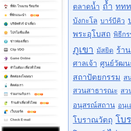
ถ้ำ
ททท
ตลาดน้ำ
ที่พัก โรงแรม รีสอร์ท
ที่พักแนะนำ
บังกะโล
บาร์บีคิว
บริษัททัวร์ นำเที่ยว
พระอุโบสถ
พิธีก
โปรโมชั่นเด็ด
ข่าวท่องเที่ยว
ภูเขา
ร้า
มัสยิด
Clip VDO
Game Online
ศาลเจ้า
ศูนย์วัฒ
ทำไมต้อง เที่ยวทั่วไทย
สถาปัตยกรรม
สน
ติดต่อลงโฆษณา
ติดต่อเรา
สวนสาธารณะ
สว
ร่วมงานกับเรา
ร้านค้าเที่ยวทั่วไทย
อนุสรณ์สถาน
อนุเ
เว็บบอร์ด
โบ
โบราณวัตถุ
Check E-mail