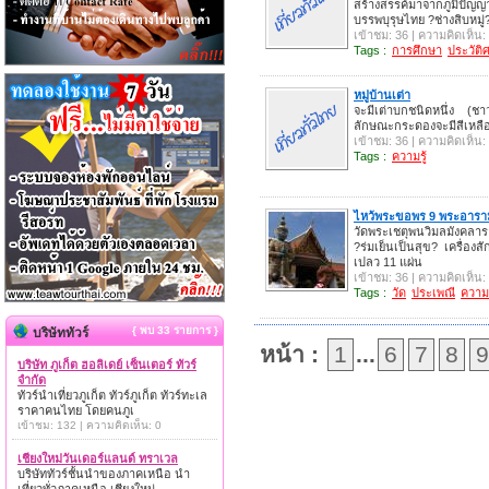
สร้างสรรค์มาจากภูมิปัญ
บรรพบุรุษไทย ?ช่างสิบหมู่
เข้าชม: 36 | ความคิดเห็น:
Tags :
การศึกษา
ประวัติ
หมู่บ้านเต่า
จะมีเต่าบกชนิดหนึ่ง (ชาว
ลักษณะกระดองจะมีสีเหลื
เข้าชม: 36 | ความคิดเห็น:
Tags :
ความรู้
ไหว้พระขอพร 9 พระอารา
วัดพระเชตุพนวิมลมังคลาร
?ร่มเย็นเป็นสุข? เครื่อง
เปลว 11 แผ่น
เข้าชม: 36 | ความคิดเห็น:
Tags :
วัด
ประเพณี
ความร
{ พบ 33 รายการ }
บริษัททัวร์
หน้า :
1
...
6
7
8
9
บริษัท ภูเก็ต ฮอลิเดย์ เซ็นเตอร์ ทัวร์
จำกัด
ทัวร์นำเที่ยวภูเก็ต ทัวร์ภูเก็ต ทัวร์ทะเล
ราคาคนไทย โดยคนภูเ
เข้าชม: 132 | ความคิดเห็น: 0
เชียงใหม่วันเดอร์แลนด์ ทราเวล
บริษัททัวร์ชั้นนำของภาคเหนือ นำ