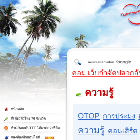
ใต้
คอม เว็บกำจัดปลวกอั
ความรู้
หน้าหลัก
OTOP
การประมง
ที่เที่ยวทั่วไทย 76 จังหวัด
ความรู้
ทำCRateกับTTT ได้มากกว่าที่คิด
คอนเสิร์ต
จองห้องพักออนไลน์