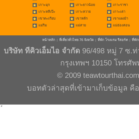
เกาะมุก
เกาะยาวน้อย
เกาะราชา
เกาะหลีเป๊ะ
เกาะหวาย
เกาะเต่า
เขาตะเกียบ
เขาหลัก
เขาแผงม้า
แม่ริม
แม่สาย
แม่ฮ่องสอน
หน้าหลัก
ที่เที่ยวทั่วไทย 76 จังหวัด
ที่พัก โรงแรม รีสอร์ท
ที่พ
|
|
|
บริษัท ทีคิวเอ็มไอ จำกัด
96/498 หมู่ 7 ซ.
กรุงเทพฯ 10150 โทรศัพ
© 2009
teawtourthai.co
บอทตัวล่าสุดที่เข้ามาเก็บข้อมูล คื