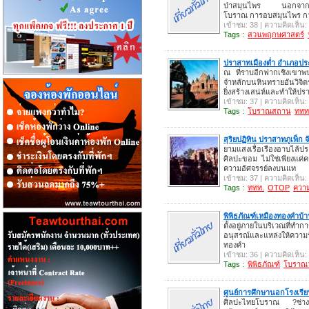
ป่าสมุนไพร นอกจากนั้
โบราณ การอบสมุนไพร ก
เข้าชม: 38 | ความคิดเห็น:
Tags :
สวนพฤกษศาสตร์
ปราสาทเมืองต่ำ อำเภอประ
ณ ที่ราบอีกฟากเชิงเขาพ
จำหลักบนหินทรายอันวิจิ
ยิ่งสร้างเสน่ห์และทำให้ป
เข้าชม: 37 | ความคิดเห็น:
Tags :
โบราณสถาน
ททท
สุริยปฏิทิน ปราสาทภูเพ็ก
ยามแสงเรื่อเรืองอาบไล้ปร
ศิลปะขอม ไม่ใช่เพียงแค่ค
ความอัศจรรย์ลงบนแท
เข้าชม: 37 | ความคิดเห็น:
Tags :
ททท.
OTOP
ความร
พิพิธภัณฑ์เหมืองทองคำบ้
ตั้งอยู่ภายในบริเวณที่ทำ
อนุสรณ์และแหล่งให้ความรู้
ทองคำ
เข้าชม: 36 | ความคิดเห็น:
Tags :
พิพิธภัณฑ์
โบราณว
ศูนย์การศึกษานอกโรงเรียน
ศิลปะไทยโบราณ ?ช่างสิ