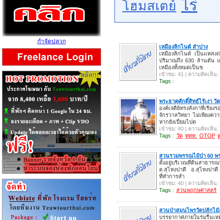
ไร่
โฮมสเตย์
กำจัดปลวก
เหมืองลิกไนต์ ลำปาง
เหมืองลิกไนต์ เป็นแหล่งถ
ปริมาณถึง 630 ล้านตัน แล
เหมืองทั้งหมดเป็นข
เข้าชม: 41 | ความคิดเห็น:
Tags :
พระธาตุศักดิ์สิทธ์ไร้เงา 
องค์เจดีย์ทรงลังกาที่เรีย
จักรวาลวิทยา ไม่เพียงความเ
หากยังเปี่ยมไปด
เข้าชม: 40 | ความคิดเห็น:
Tags :
วัด
ททท.
OTOP
ค
สวนรวมพรรณไม้ป่า 60 พร
ตั้งอยู่บริเวณที่ดินสาธารณป
ต.สุไหงปาดี อ.สุไหงปาดี 
ที่ทำการสำ
เข้าชม: 40 | ความคิดเห็น:
Tags :
สวนพฤกษศาสตร์
สวนป่าสมุนไพรวัดปลักไม
บรรยากาศภายในร่มรื่นเห