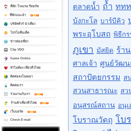
ถ้ำ
ททท
ตลาดน้ำ
ที่พัก โรงแรม รีสอร์ท
ที่พักแนะนำ
บังกะโล
บาร์บีคิว
บริษัททัวร์ นำเที่ยว
พระอุโบสถ
พิธีก
โปรโมชั่นเด็ด
ข่าวท่องเที่ยว
ภูเขา
ร้า
มัสยิด
Clip VDO
Game Online
ศาลเจ้า
ศูนย์วัฒ
ทำไมต้อง เที่ยวทั่วไทย
สถาปัตยกรรม
สน
ติดต่อลงโฆษณา
ติดต่อเรา
สวนสาธารณะ
สว
ร่วมงานกับเรา
ร้านค้าเที่ยวทั่วไทย
อนุสรณ์สถาน
อนุเ
เว็บบอร์ด
โบ
โบราณวัตถุ
Check E-mail