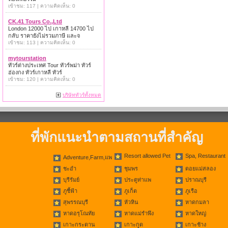
เข้าชม: 117 | ความคิดเห็น: 0
CK.41 Tours Co.,Ltd
London 12000 ไป เกาหลี 14700 ไป
กลับ ราคายังไม่รวมภาษี และจ
เข้าชม: 113 | ความคิดเห็น: 0
mytourstation
ทัวร์ต่างประเทศ Tour ทัวร์พม่า ทัวร์
ฮ่องกง ทัวร์เกาหลี ทัวร์
เข้าชม: 120 | ความคิดเห็น: 0
บริษัททัวร์ทั้งหมด
ที่พักแนะนำตามสถานที่สำคัญ
Resort allowed Pet
Spa, Restaurant
Adventure,Farm,แพ
ชะอำ
ชุมพร
ดอยแม่สลอง
บุรีรัมย์
ประตูท่าแพ
ปราณบุรี
ภูชี้ฟ้า
ภูเก็ต
ภูเรือ
สุพรรณบุรี
หัวหิน
หาดกมลา
หาดอรุโณทัย
หาดแม่รำพึง
หาดใหญ่
เกาะกระดาน
เกาะกูด
เกาะช้าง